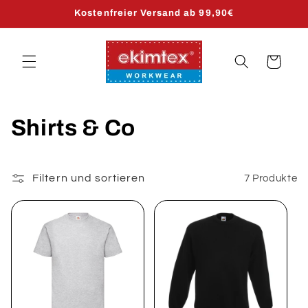
Direkt
Kostenfreier Versand ab 99,90€
zum
Inhalt
Warenkorb
K
Shirts & Co
a
t
Filtern und sortieren
7 Produkte
e
g
o
r