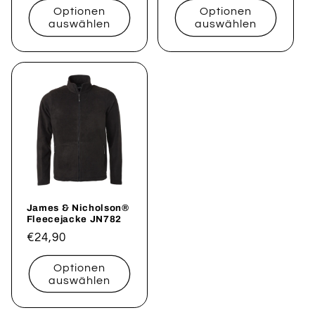
Optionen
Optionen
auswählen
auswählen
James & Nicholson®
Fleecejacke JN782
Normaler
€24,90
Preis
Optionen
auswählen