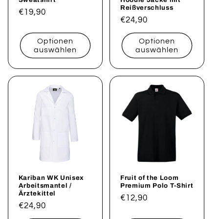
Reißverschluss
Normaler
€19,90
Normaler
€24,90
Preis
Preis
Optionen
Optionen
auswählen
auswählen
Kariban WK Unisex
Fruit of the Loom
Arbeitsmantel /
Premium Polo T-Shirt
Ärztekittel
Normaler
€12,90
Normaler
€24,90
Preis
Preis