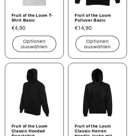
i
Fruit of the Loom T-
Fruit of the Loom
e
Shirt Basic
Pullover Basic
Normaler
€4,90
Normaler
€14,90
:
Preis
Preis
Optionen
Optionen
auswählen
auswählen
Fruit of the Loom
Fruit of the Loom
Classic Hooded
Classic Herren
Sweatshirt
Hoodie Jacke mit